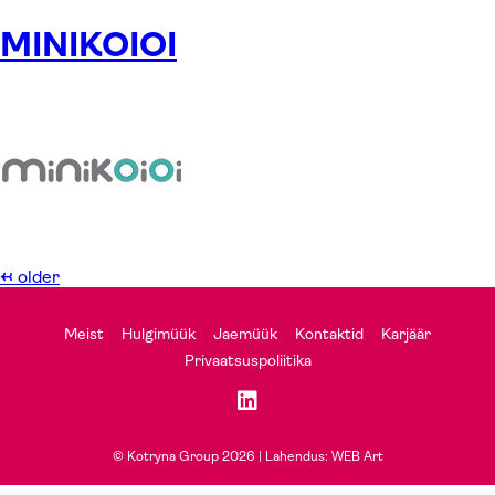
MINIKOIOI
←
older
Meist
Hulgimüük
Jaemüük
Kontaktid
Karjäär
Privaatsuspoliitika
© Kotryna Group 2026 |
Lahendus: WEB Art