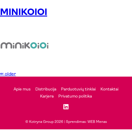
MINIKOIOI
←
older
Apie mus
Distribucija
Parduotuvių tinklai
Kontaktai
Karjera
Privatumo politika
© Kotryna Group 2026 |
Sprendimas: WEB Menas