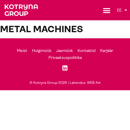
EE
METAL MACHINES
Meist
Hulgimüük
Jaemüük
Kontaktid
Karjäär
Privaatsuspoliitika
© Kotryna Group 2026 |
Lahendus: WEB Art