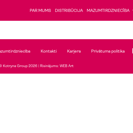
PAR MUMS
DISTRIBŪCIJA
MAZUMTIRDZNIECĪBA
zumtirdzniecība
Kontakti
Karjera
Privātuma politika
© Kotryna Group 2026 |
Risinājums: WEB Art