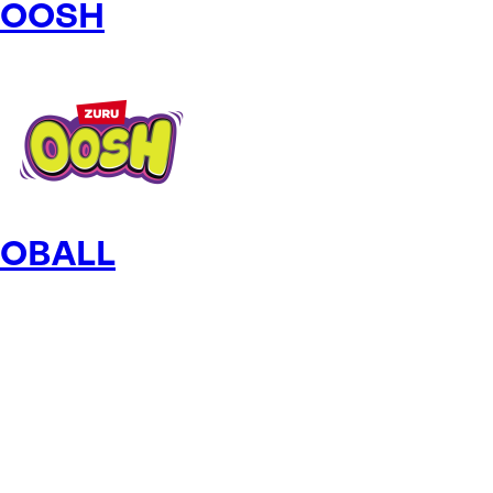
OOSH
OBALL