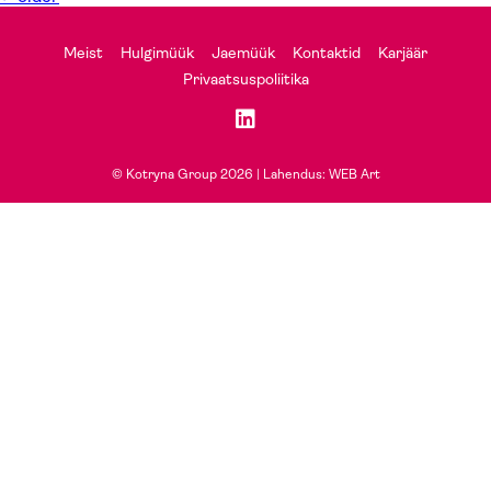
Meist
Hulgimüük
Jaemüük
Kontaktid
Karjäär
Privaatsuspoliitika
© Kotryna Group 2026 |
Lahendus: WEB Art