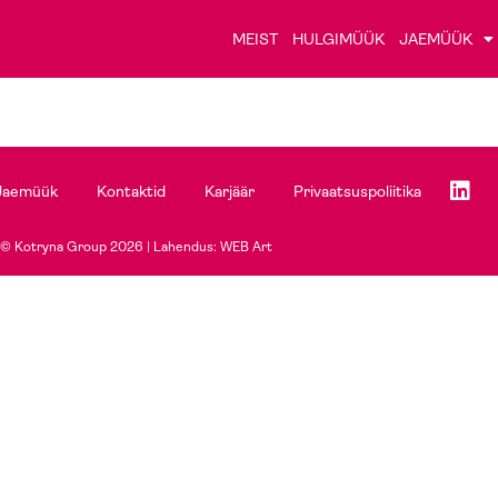
MEIST
HULGIMÜÜK
JAEMÜÜK
Jaemüük
Kontaktid
Karjäär
Privaatsuspoliitika
© Kotryna Group 2026 |
Lahendus: WEB Art