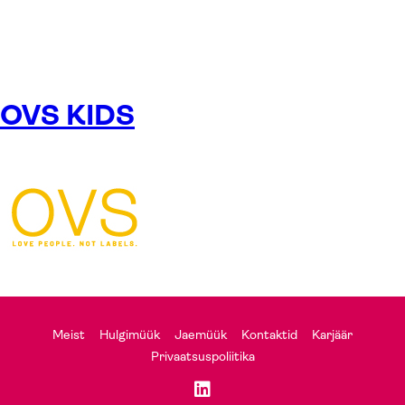
OVS KIDS
Meist
Hulgimüük
Jaemüük
Kontaktid
Karjäär
Privaatsuspoliitika