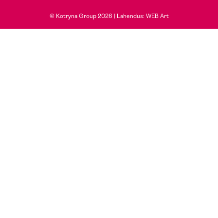
© Kotryna Group 2026 |
Lahendus: WEB Art