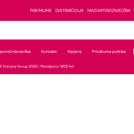
PAR MUMS
DISTRIBŪCIJA
MAZUMTIRDZNIECĪBA
zumtirdzniecība
Kontakti
Karjera
Privātuma politika
© Kotryna Group 2026 |
Risinājums: WEB Art