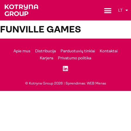
LT
FUNVILLE GAMES
Apie mus
Distribucija
Parduotuvių tinklai
Kontaktai
Karjera
Privatumo politika
© Kotryna Group 2026 |
Sprendimas: WEB Menas