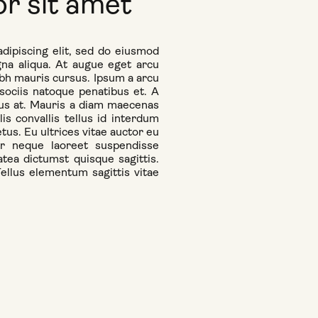
r sit amet
dipiscing elit, sed do eiusmod
gna aliqua. At augue eget arcu
ibh mauris cursus. Ipsum a arcu
sociis natoque penatibus et. A
lus at. Mauris a diam maecenas
s convallis tellus id interdum
tus. Eu ultrices vitae auctor eu
ar neque laoreet suspendisse
tea dictumst quisque sagittis.
Tellus elementum sagittis vitae