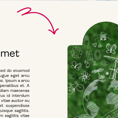
amet
 sed do eiusmod
augue eget arcu
us. Ipsum a arcu
penatibus et. A
a diam maecenas
lus id interdum
 vitae auctor eu
et suspendisse
isque sagittis.
m sagittis vitae