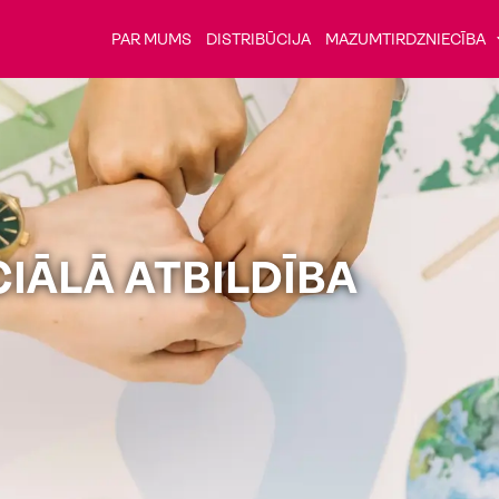
PAR MUMS
DISTRIBŪCIJA
MAZUMTIRDZNIECĪBA
IĀLĀ ATBILDĪBA