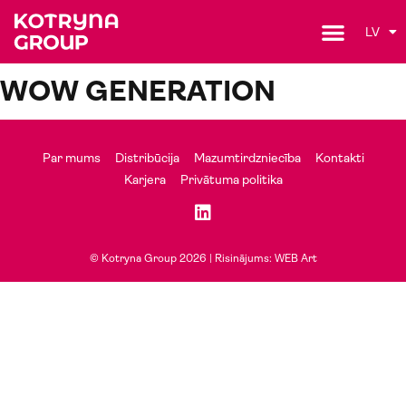
LV
WOW GENERATION
Par mums
Distribūcija
Mazumtirdzniecība
Kontakti
Karjera
Privātuma politika
© Kotryna Group 2026 |
Risinājums: WEB Art