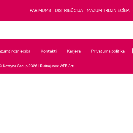
PAR MUMS
DISTRIBŪCIJA
MAZUMTIRDZNIECĪBA
zumtirdzniecība
Kontakti
Karjera
Privātuma politika
© Kotryna Group 2026 |
Risinājums: WEB Art