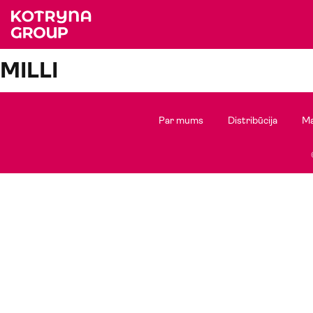
MILLI
Par mums
Distribūcija
Ma