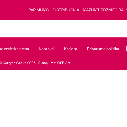
PAR MUMS
DISTRIBŪCIJA
MAZUMTIRDZNIECĪBA
zumtirdzniecība
Kontakti
Karjera
Privātuma politika
© Kotryna Group 2026 |
Risinājums: WEB Art