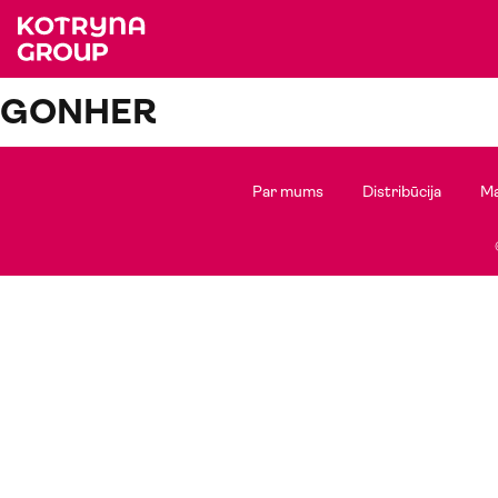
GONHER
Par mums
Distribūcija
Ma