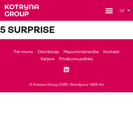
LV
5 SURPRISE
Par mums
Distribūcija
Mazumtirdzniecība
Kontakti
Karjera
Privātuma politika
© Kotryna Group 2026 |
Risinājums: WEB Art