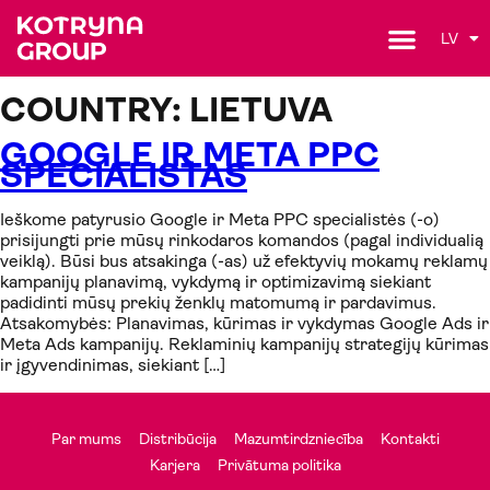
LV
COUNTRY:
LIETUVA
GOOGLE IR META PPC
SPECIALISTAS
Ieškome patyrusio Google ir Meta PPC specialistės (-o)
prisijungti prie mūsų rinkodaros komandos (pagal individualią
veiklą). Būsi bus atsakinga (-as) už efektyvių mokamų reklamų
kampanijų planavimą, vykdymą ir optimizavimą siekiant
padidinti mūsų prekių ženklų matomumą ir pardavimus.
Atsakomybės: Planavimas, kūrimas ir vykdymas Google Ads ir
Meta Ads kampanijų. Reklaminių kampanijų strategijų kūrimas
ir įgyvendinimas, siekiant […]
Par mums
Distribūcija
Mazumtirdzniecība
Kontakti
Karjera
Privātuma politika