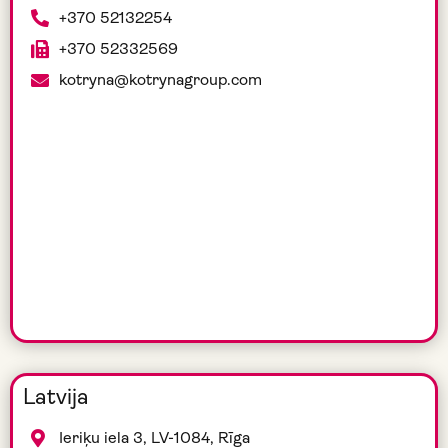
+370 52132254
+370 52332569
kotryna@kotrynagroup.com
Latvija
Ieriķu iela 3, LV-1084, Rīga