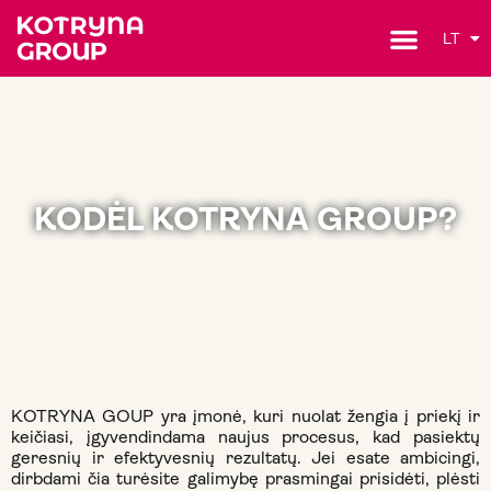
LT
KODĖL KOTRYNA GROUP?
KOTRYNA GOUP yra įmonė, kuri nuolat žengia į priekį ir
keičiasi, įgyvendindama naujus procesus, kad pasiektų
geresnių ir efektyvesnių rezultatų. Jei esate ambicingi,
dirbdami čia turėsite galimybę prasmingai prisidėti, plėsti