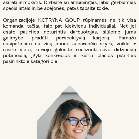
akiratį ir mokytis. Dirbsite su ambicingais, labai gerbiamais
specialistais ir, be abejonės, patys tapsite tokie.
Organizacijoje KOTRYNA GOUP rūpinamės ne tik visa
komanda, tačiau taip pat kiekvienu individualiai. Net jei
esate patirties neturintis darbuotojas, siūlome jums
galimybę pradėti perspektyvią karjerą. Pamažu
susipažinsite su visų įmonę sudarančių skyrių veikla ir
rasite vietą, kurioje galėsite realizuoti savo didžiausią
potencialą, įgyti konkrečios ir kartu plačios patirties
pasirinktoje kategorijoje.