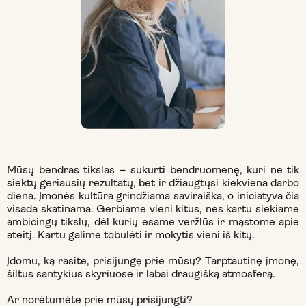
Mūsų bendras tikslas – sukurti bendruomenę, kuri ne tik
siektų geriausių rezultatų, bet ir džiaugtųsi kiekviena darbo
diena. Įmonės kultūra grindžiama saviraiška, o iniciatyva čia
visada skatinama. Gerbiame vieni kitus, nes kartu siekiame
ambicingų tikslų, dėl kurių esame veržlūs ir mąstome apie
ateitį. Kartu galime tobulėti ir mokytis vieni iš kitų.
Įdomu, ką rasite, prisijungę prie mūsų? Tarptautinę įmonę,
šiltus santykius skyriuose ir labai draugišką atmosferą.
Ar norėtumėte prie mūsų prisijungti?