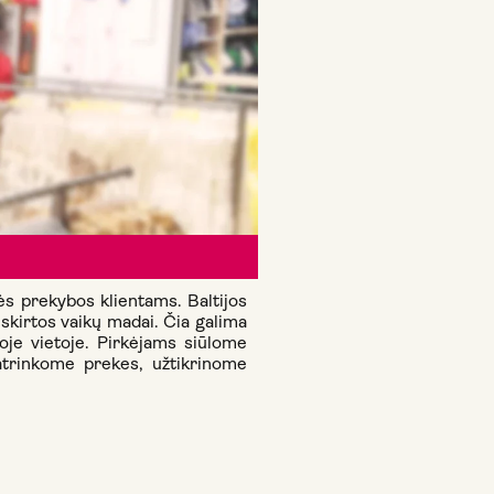
ės prekybos klientams. Baltijos
kirtos vaikų madai. Čia galima
je vietoje. Pirkėjams siūlome
atrinkome prekes, užtikrinome