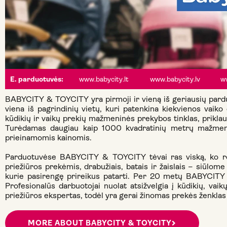
www.babycity.lt
www.babycity.lv
w
E. parduotuvės:
BABYCITY & TOYCITY yra pirmoji ir vieną iš geriausių pardu
viena iš pagrindinių vietų, kuri patenkina kiekvienos va
kūdikių ir vaikų prekių mažmeninės prekybos tinklas, prikla
Turėdamas daugiau kaip 1000 kvadratinių metrų mažmeni
prieinamomis kainomis.
Parduotuvėse BABYCITY & TOYCITY tėvai ras viską, ko reik
priežiūros prekėmis, drabužiais, batais ir žaislais – siūlome
kurie pasirengę prireikus patarti. Per 20 metų BABYCITY 
Profesionalūs darbuotojai nuolat atsižvelgia į kūdikių, va
priežiūros ekspertas, todėl yra gerai žinomas prekės ženklas 
MORE ABOUT BABYCITY & TOYCITY