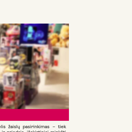
is žaislų pasirinkimas – tiek