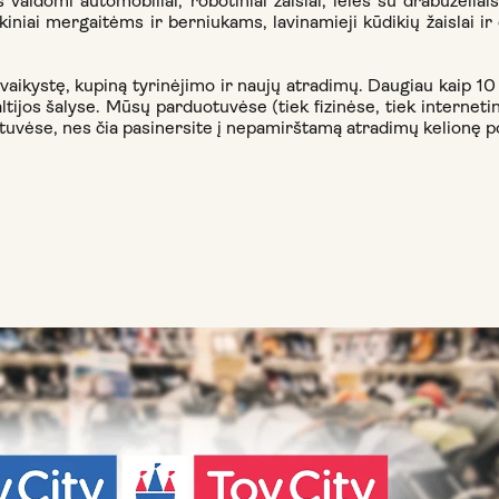
aldomi automobiliai, robotiniai žaislai, lėlės su drabužėliais i
inkiniai mergaitėms ir berniukams, lavinamieji kūdikių žaislai ir
 vaikystę, kupiną tyrinėjimo ir naujų atradimų. Daugiau kaip 
tijos šalyse. Mūsų parduotuvėse (tiek fizinėse, tiek internetin
uvėse, nes čia pasinersite į nepamirštamą atradimų kelionę po