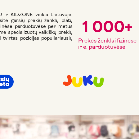
ir KIDZONE veikia Lietuvoje,
site garsių prekių ženklų platų
1 000
+
tinėse parduotuvėse per metus
ome specializuotų vaikiškų prekių
tvirtas pozicijas populiariausių
Prekės ženklai fizinėse
ir e. parduotuvėse