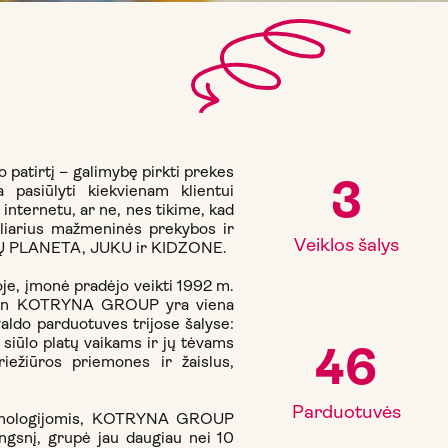
atirtį – galimybę pirkti prekes
3
 pasiūlyti kiekvienam klientui
 internetu, ar ne, nes tikime, kad
uliarius mažmeninės prekybos ir
Veiklos šalys
LŲ PLANETA, JUKU ir KIDZONE.
je, įmonė pradėjo veikti 1992 m.
ndien KOTRYNA GROUP yra viena
valdo parduotuves trijose šalyse:
siūlo platų vaikams ir jų tėvams
46
priežiūros priemones ir žaislus,
Parduotuvės
echnologijomis, KOTRYNA GROUP
ingsnį, grupė jau daugiau nei 10