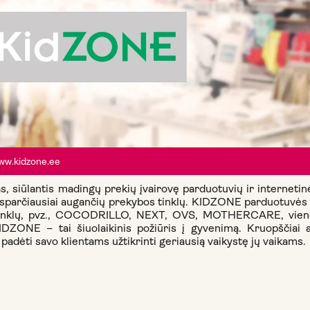
ww.kidzone.ee
 siūlantis madingų prekių įvairovę parduotuvių ir internetin
parčiausiai augančių prekybos tinklų. KIDZONE parduotuvės s
s ženklų, pvz., COCODRILLO, NEXT, OVS, MOTHERCARE, vieno
DZONE – tai šiuolaikinis požiūris į gyvenimą. Kruopščiai 
 padėti savo klientams užtikrinti geriausią vaikystę jų vaikams.