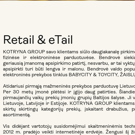
Retail & eTail
KOTRYNA GROUP savo klientams siūlo daugiakanalę pirkimo p
fizinėse ir elektroninėse parduotuvėse. Bendrovė siekia
geriausią įmanomą apsipirkimo patirtį, nesvarbu, ar tai vyktų
apsipirkti turi būti lengva ir malonu. Bendrovė valdo pop
elektroninės prekybos tinklus BABYCITY & TOYCITY, ŽAIS
Atidariusi pirmąją mažmeninės prekybos parduotuvę Lietuvo
Per 30 metų įmonė plėtėsi ir įgijo daug patirties. Šia
pirmaujančių vaikų prekių įmonių grupių Baltijos šalyse. Ji 
Lietuvoje, Latvijoje ir Estijoje. KOTRYNA GROUP klientams 
skirtų skirtingų kategorijų prekių, įskaitant drabužius, 
asortimentą.
Vis didėjant vartotojų susidomėjimui skaitmeninėmis t
2012 m. pradėjo veikti internetinėje erdvėje. Žengusi šį ž