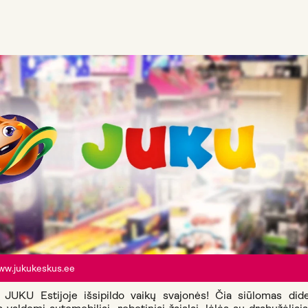
ww.jukukeskus.ee
UKU Estijoje išsipildo vaikų svajonės! Čia siūlomas didel