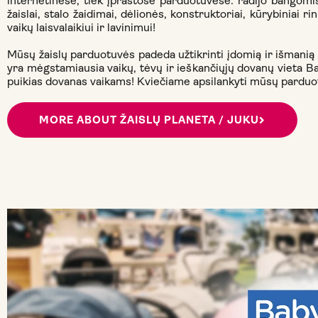
internetinėse, tiek įprastose parduotuvėse: radijo bangomis v
žaislai, stalo žaidimai, dėlionės, konstruktoriai, kūrybiniai r
vaikų laisvalaikiui ir lavinimui!
Mūsų žaislų parduotuvės padeda užtikrinti įdomią ir išmanią
yra mėgstamiausia vaikų, tėvų ir ieškančiųjų dovanų vieta Bal
puikias dovanas vaikams! Kviečiame apsilankyti mūsų parduot
MORE ABOUT ŽAISLŲ PLANETA / JUKU