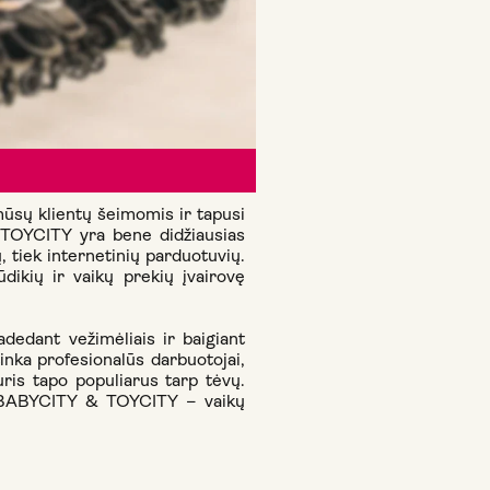
ūsų klientų šeimomis ir tapusi
& TOYCITY yra bene didžiausias
 tiek internetinių parduotuvių.
kių ir vaikų prekių įvairovę
edant vežimėliais ir baigiant
tinka profesionalūs darbuotojai,
ris tapo populiarus tarp tėvų.
tą. BABYCITY & TOYCITY – vaikų