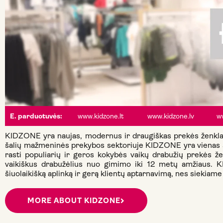
www.kidzone.lt
www.kidzone.lv
w
E. parduotuvės:
KIDZONE yra naujas, modernus ir draugiškas prekės ženklas,
šalių mažmeninės prekybos sektoriuje KIDZONE yra vienas s
rasti populiarių ir geros kokybės vaikų drabužių prekė
vaikiškus drabužėlius nuo gimimo iki 12 metų amžiaus. KI
šiuolaikišką aplinką ir gerą klientų aptarnavimą, nes siekiame
MORE ABOUT KIDZONE