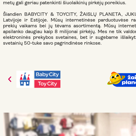
metų gali geriau patenkinti šiuolaikinių pirkėjų poreikius.
Šiandien BABYCITY & TOYCITY, ŽAISLŲ PLANETA, JUKU 
Latvijoje ir Estijoje. Mūsų internetinėse parduotuvėse ra
prekių vaikams bei jų tėvams asortimentą. Mūsų interne
apsilanko daugiau kaip 8 milijonai pirkėjų. Mes ne tik vald
elektroninės prekybos svetaines, bet ir sugebame išlaikyti 
svetainių 50-tuke savo pagrindinėse rinkose.