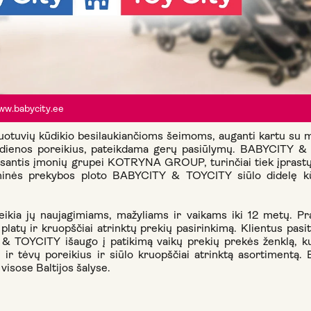
ww.babycity.ee
otuvių kūdikio besilaukiančioms šeimoms, auganti kartu su m
iko dienos poreikius, pateikdama gerų pasiūlymų. BABYCITY 
usantis įmonių grupei KOTRYNA GROUP, turinčiai tiek įprastų,
nės prekybos ploto BABYCITY & TOYCITY siūlo didelę kūdi
ia jų naujagimiams, mažyliams ir vaikams iki 12 metų. Prad
 platų ir kruopščiai atrinktų prekių pasirinkimą. Klientus pasi
& TOYCITY išaugo į patikimą vaikų prekių prekės ženklą, ku
ikų ir tėvų poreikius ir siūlo kruopščiai atrinktą asortimen
visose Baltijos šalyse.