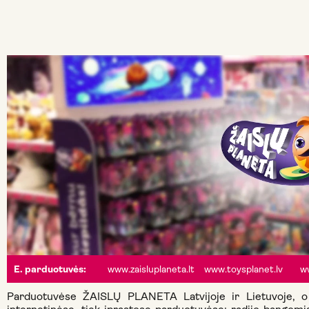
www.zaisluplaneta.lt
www.toysplanet.lv
w
E. parduotuvės:
Parduotuvėse ŽAISLŲ PLANETA Latvijoje ir Lietuvoje, o J