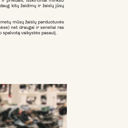
r priedais, išskirtiniai minkšti
 daug kitų žaidimų ir žaislų jūsų
10 metų mūsų žaislų parduotuvės
ėse) net draugai ir seneliai ras
 spalvotą vaikystės pasaulį.