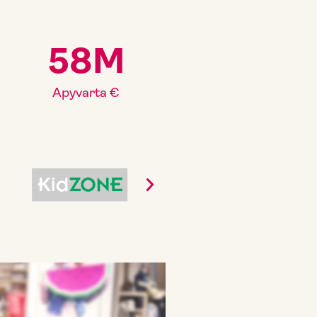
58
M
Apyvarta €