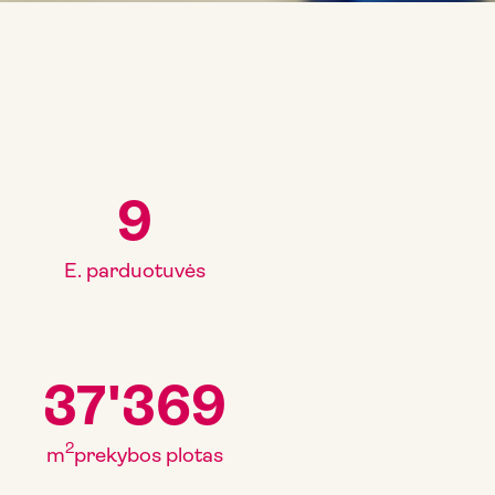
9
E. parduotuvės
37'369
2
m
prekybos plotas