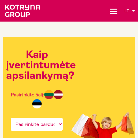
LT
Kaip
įvertintumėte
apsilankymą?
Pasirinkite šalį: