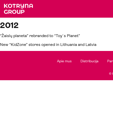
2012
“Žaislų planeta” rebranded to “Toy`s Planet”
New “KidZone” stores opened in Lithuania and Latvia
Apie mus
Distribucija
Par
© 