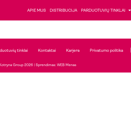
APIE MUS
DISTRIBUCIJA
PARDUOTUVIŲ TINKLAI
duotuvių tinklai
Kontaktai
Karjera
Privatumo politika
Kotryna Group 2026 |
Sprendimas: WEB Menas