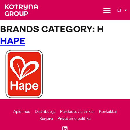
LT
BRANDS CATEGORY:
H
HAPE
Apie mus
Distribucija
Parduotuvių tinklai
Kontaktai
Karjera
Privatumo politika